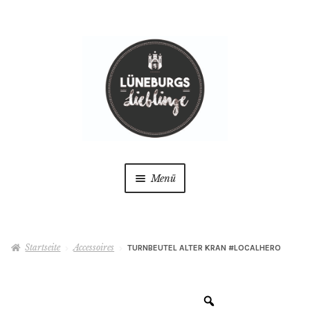
Zur
Zum
Navigation
Inhalt
springen
springen
Menü
Startseite
Startseite
Accessoires
TURNBEUTEL ALTER KRAN #LOCALHERO
AGB
Datenschutzerklärung