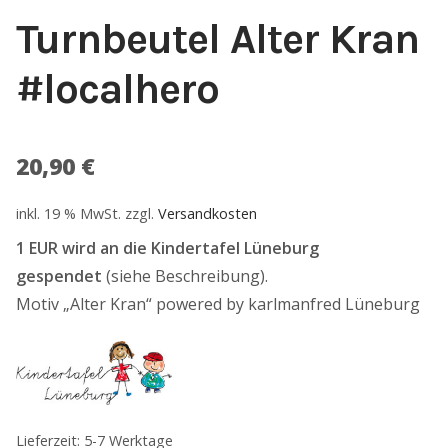
Turnbeutel Alter Kran
Sample Page
#localhero
Unser Denken
Warenkorb
20,90
€
Waschanleitung
inkl. 19 % MwSt.
zzgl.
Versandkosten
1 EUR wird an die Kindertafel Lüneburg
Widerrufsbelehrung
gespendet
(siehe Beschreibung).
Motiv „Alter Kran“ powered by karlmanfred Lüneburg
Zahlung und Versand
Zahlungsarten
Lieferzeit: 5-7 Werktage