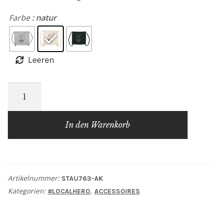
Farbe
: natur
Leeren
Turnbeutel
Alter
Kran
In den Warenkorb
#localhero
Menge
Artikelnummer:
STAU763-AK
Kategorien:
,
#LOCALHERO
ACCESSOIRES